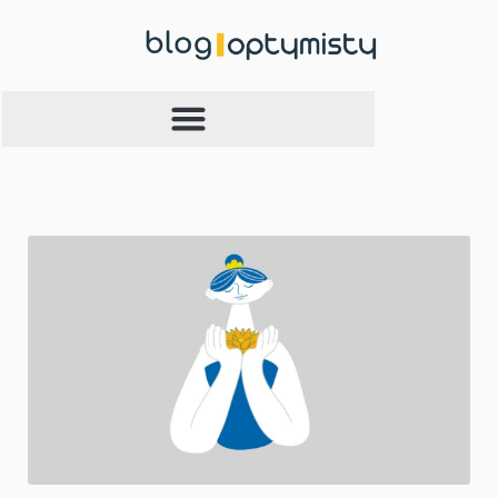
Przejdź
do
treści