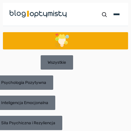
Przejdź
do
treści
Wszystkie
Psychologia Pozytywna
Inteligencja Emocjonalna
Siła Psychiczna i Rezyliencja