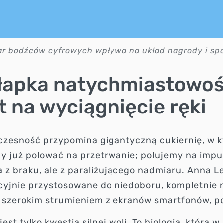
r bodźców cyfrowych wpływa na układ nagrody i sp
łapka natychmiastowośc
t na wyciągnięcie ręki
zesność przypomina gigantyczną cukiernię, w któ
y już polować na przetrwanie; polujemy na impu
 z braku, ale z paraliżującego nadmiaru. Anna 
cyjnie przystosowane do niedoboru, kompletnie n
e szerokim strumieniem z ekranów smartfonów, p
 jest tylko kwestia silnej woli. To biologia, któr