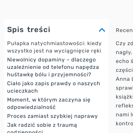
Spis treści
Recen
Pułapka natychmiastowości: kiedy
Czy zd
wszystko jest na wyciągnięcie ręki
nagły,
Niewolnicy dopaminy – dlaczego
echo ś
uzależnienie od telefonu napędza
części
huśtawkę bólu i przyjemności?
Anna 
Ciało jako zapis prawdy o naszych
spraw
ucieczkach
książk
Moment, w którym zaczyna się
reflek
odpowiedzialność
nami l
Proces zamiast szybkiej naprawy
kontr
Jak radzić sobie z traumą
codzienności