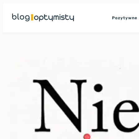
Przejdź
Pozytywne 
do
treści