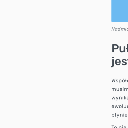
Nadmia
Pu
jes
Współc
musim
wynika
ewolu
płyni
To nie