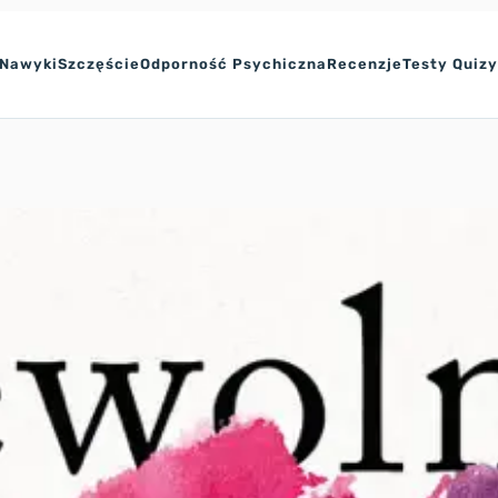
Nawyki
Szczęście
Odporność Psychiczna
Recenzje
Testy Quiz