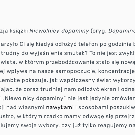
zja książki
Niewolnicy dopaminy
(oryg.
Dopamine
arzyło Ci się kiedyś odłożyć telefon po godzinie
 trudny do wyjaśnienia smutek? To nie jest zwykł
wiata, w którym przebodźcowanie stało się nową
ej wpływa na nasze samopoczucie, koncentrację 
Lembke pokazuje, jak współczesny świat wykorz
iając, że coraz trudniej nam odłożyć ekran i od
i „Niewolnicy dopaminy” nie jest jedynie omówie
sji nad własnymi
nawykami
i sposobami poszukiw
ustro, w którym rzadko mamy odwagę się przejrze
olujemy swoje wybory, czy już tylko reagujemy 