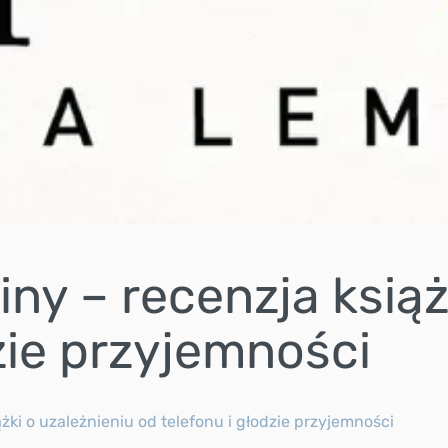
ny – recenzja książ
zie przyjemności
ki o uzależnieniu od telefonu i głodzie przyjemności