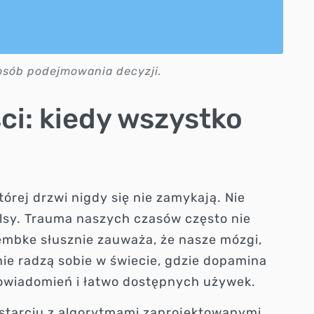
osób podejmowania decyzji.
i: kiedy wszystko
rej drzwi nigdy się nie zamykają. Nie
lsy. Trauma naszych czasów często nie
Lembke słusznie zauważa, że nasze mózgi,
ie radzą sobie w świecie, gdzie dopamina
owiadomień i łatwo dostępnych używek.
a w starciu z algorytmami zaprojektowanymi,