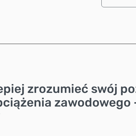
lepiej zrozumieć swój p
obciążenia zawodowego 
?