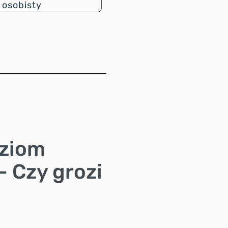
osobisty
oziom
– Czy grozi