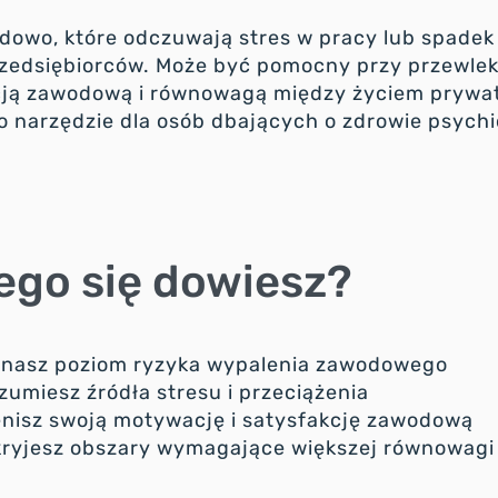
dowo, które odczuwają stres w pracy lub spade
rzedsiębiorców. Może być pomocny przy przewle
kcją zawodową i równowagą między życiem pryw
o narzędzie dla osób dbających o zdrowie psychi
ego się dowiesz?
znasz poziom ryzyka wypalenia zawodowego
zumiesz źródła stresu i przeciążenia
enisz swoją motywację i satysfakcję zawodową
kryjesz obszary wymagające większej równowagi