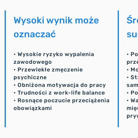
Wysoki wynik może
Śr
oznaczać
su
• Wysokie ryzyko wypalenia
• P
zawodowego
prz
• Przewlekłe zmęczenie
• M
psychiczne
• S
• Obniżona motywacja do pracy
sam
• Trudności z work-life balance
• P
• Rosnące poczucie przeciążenia
• W
obowiązkami
mię
pry