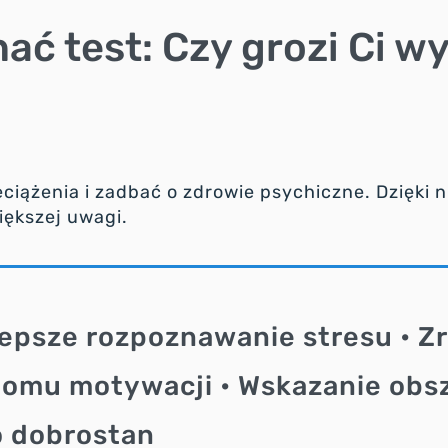
ć test: Czy grozi Ci w
ążenia i zadbać o zdrowie psychiczne. Dzięki ni
ększej uwagi.
epsze rozpoznawanie stresu • Z
iomu motywacji • Wskazanie obs
o dobrostan