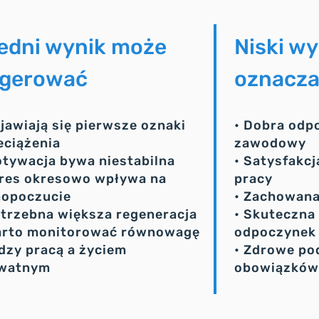
edni wynik może
Niski w
gerować
oznacz
ojawiają się pierwsze oznaki
• Dobra odp
eciążenia
zawodowy
otywacja bywa niestabilna
• Satysfakc
tres okresowo wpływa na
pracy
opoczucie
• Zachowan
otrzebna większa regeneracja
• Skuteczna 
arto monitorować równowagę
odpoczynek
dzy pracą a życiem
• Zdrowe po
watnym
obowiązkó