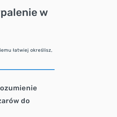
ypalenie w
emu łatwiej określisz,
rozumienie
zarów do