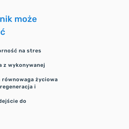
ynik może
ać
orność na stres
ja z wykonywanej
a równowaga życiowa
regeneracja i
dejście do
w