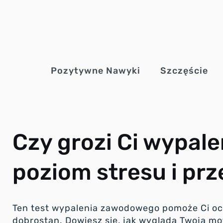
Przejdź
do
treści
Pozytywne Nawyki
Szczęście
Czy grozi Ci wypa
poziom stresu i prz
Ten test wypalenia zawodowego pomoże Ci oce
dobrostan. Dowiesz się, jak wygląda Twoja mo