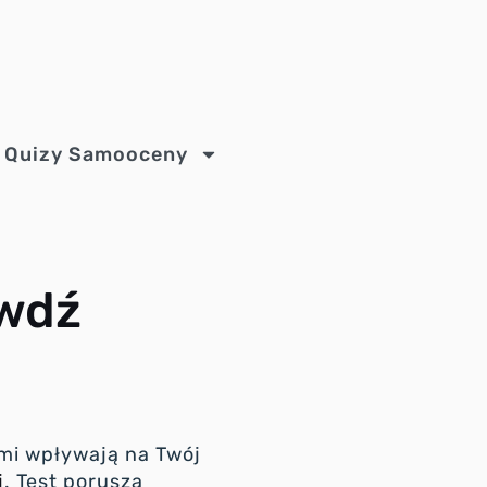
y Quizy Samooceny
awdź
ami wpływają na Twój
j
. Test porusza