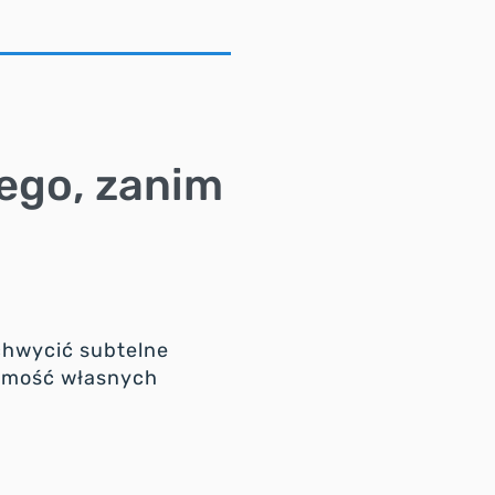
ego, zanim
chwycić subtelne
domość własnych