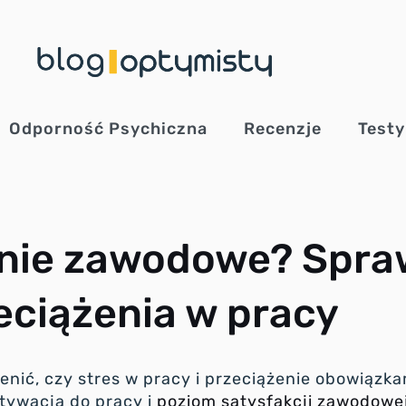
Odporność Psychiczna
Recenzje
Test
lenie zawodowe? Spr
eciążenia w pracy
nić, czy stres w pracy i przeciążenie obowiązk
tywacja do pracy i
poziom satysfakcji zawodowe